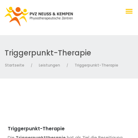
Triggerpunkt-Therapie
Massagen
Startseite
Leistungen
Triggerpunkt-Therapie
/
/
Podologische Komplexbehandlung
Lymphtherapie
Physiotherapie
Krankengymnastik
Triggerpunkt-Therapie
Die
Triggerpunkttherapie
hat als Ziel die Beseitigung