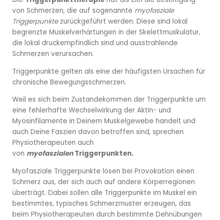
Wärmetherapie
von Schmerzen, die auf sogenannte
myofasziale
Triggerpunkte
zurückgeführt werden. Diese sind lokal
Bobath-Therapie
begrenzte Muskelverhärtungen in der Skelettmuskulatur,
die lokal druckempfindlich sind und ausstrahlende
Kiefergelenkstherapie
Schmerzen verursachen.
Triggerpunkte gelten als eine der häufigsten Ursachen für
Fußreflexzonenmassage
chronische Bewegungsschmerzen.
Weil es sich beim Zustandekommen der Triggerpunkte um
Triggerpunkt-Therapie
eine fehlerhafte Wechselwirkung der Aktin- und
Myosinfilamente in Deinem Muskelgewebe handelt und
Schmerztherapie nach Liebscher & Bracht
auch Deine
Faszien
davon betroffen sind, sprechen
Physiotherapeuten auch
von
myofaszialen
Triggerpunkten.
Myofasziale Triggerpunkte lösen bei Provokation einen
Schmerz aus, der sich auch auf andere Körperregionen
überträgt. Dabei sollen alle Triggerpunkte im Muskel ein
bestimmtes, typisches Schmerzmuster erzeugen, das
beim Physiotherapeuten durch bestimmte Dehnübungen