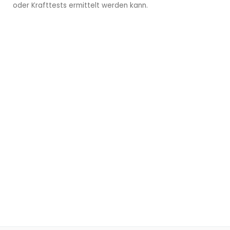
oder Krafttests ermittelt werden kann.
Kempen
Neuss
Die Triggerpunktmethode darf nur von speziell
dafür weitergebildeten Physiotherapeuten
durchgeführt werden.
Kontaktieren Sie uns, damit wir einen Termin vereinbaren
können.