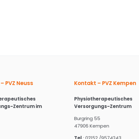
dürfen!
 – PVZ Neuss
Kontakt – PVZ Kempen
erapeutisches
Physiotherapeutisches
ungs-Zentrum im
Versorgungs-Zentrum
Burgring 55
47906 Kempen
Tel.
: 02152 /9574243